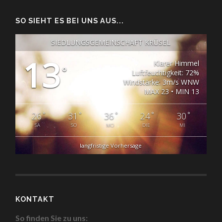
SO SIEHT ES BEI UNS AUS...
SIEDLUNGSGEMEINSCHAFT KRÜSEL
13
Klarer Himmel
°
Luftfeuchtigkeit: 72%
Windstärke: 3m/s WNW
MAX 23 • MIN 13
°
°
°
°
°
26
31
36
24
30
SA
SO
MO
DIE
MI
langfristige Vorhersage
KONTAKT
So finden Sie zu uns: