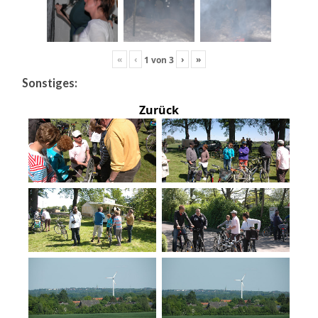
«
‹
›
»
1
von
3
Sonstiges:
Zurück