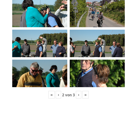
«
‹
›
»
2
von
3