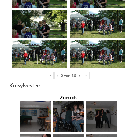
«
‹
›
»
2
von
36
Krüsylvester:
Zurück