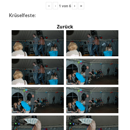
«
‹
›
»
1
von
6
Krüselfeste:
Zurück