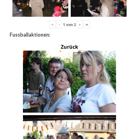
«
‹
›
»
1
von
2
Fussballaktionen:
Zurück