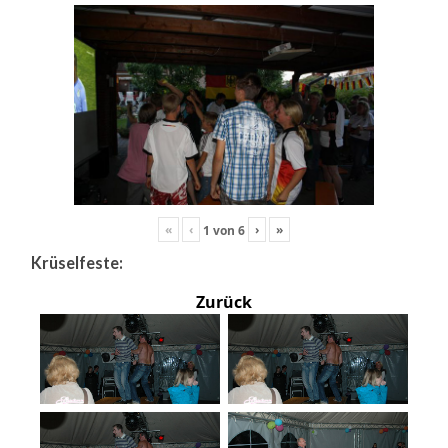
«
‹
›
»
1
von
6
Krüselfeste:
Zurück