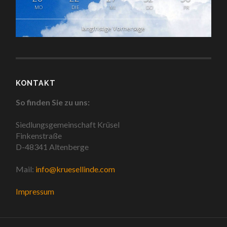
MO
DIE
MI
DO
FR
langfristige Vorhersage
KONTAKT
So finden Sie zu uns:
Siedlungsgemeinschaft Krüsel
Finkenstraße
D-48341 Altenberge
Mail:
info@kruesellinde.com
Impressum