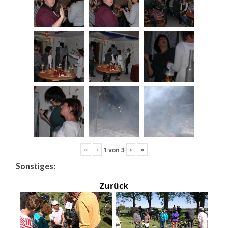
«
‹
›
»
1
von
3
Sonstiges:
Zurück