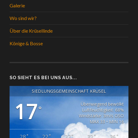
Galerie
Wo sind wir?
Über die Krüsellinde
Könige & Bosse
SO SIEHT ES BEI UNS AUS...
SIEDLUNGSGEMEINSCHAFT KRÜSEL
17
Überwiegend bewölkt
°
Luftfeuchtigkeit: 68%
Windstärke: 3m/s OSO
MAX 33 • MIN 16
°
°
°
°
°
28
22
27
32
36