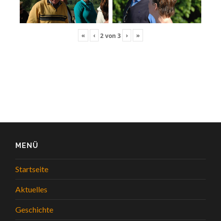
«
‹
›
»
2
von
3
MENÜ
Startseite
Aktuelles
Geschichte