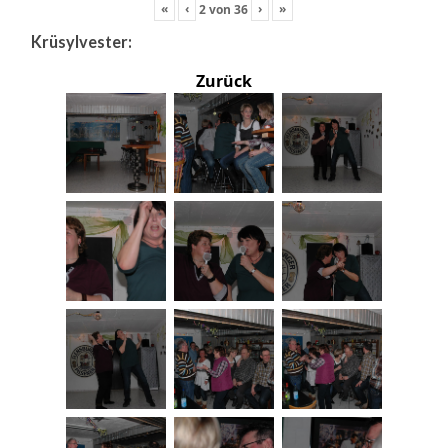
«
‹
›
»
2
von
36
Krüsylvester:
Zurück