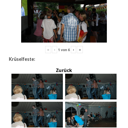
«
‹
›
»
1
von
6
Krüselfeste:
Zurück