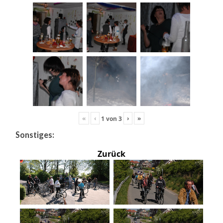
«
‹
›
»
1
von
3
Sonstiges:
Zurück