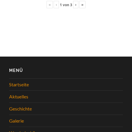
«
‹
›
»
1
von
3
MENÜ
Startseite
Aktuelles
Geschichte
Galerie