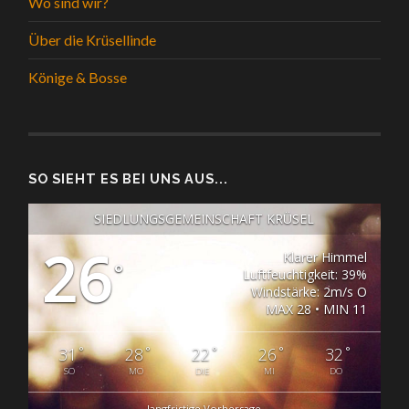
Wo sind wir?
Über die Krüsellinde
Könige & Bosse
SO SIEHT ES BEI UNS AUS...
SIEDLUNGSGEMEINSCHAFT KRÜSEL
26
Klarer Himmel
°
Luftfeuchtigkeit: 39%
Windstärke: 2m/s O
MAX 28 • MIN 11
°
°
°
°
°
31
28
22
26
32
SO
MO
DIE
MI
DO
langfristige Vorhersage