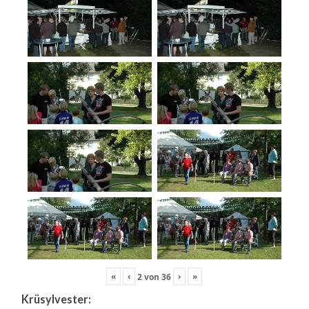
«
‹
›
»
2
von
36
Krüsylvester: