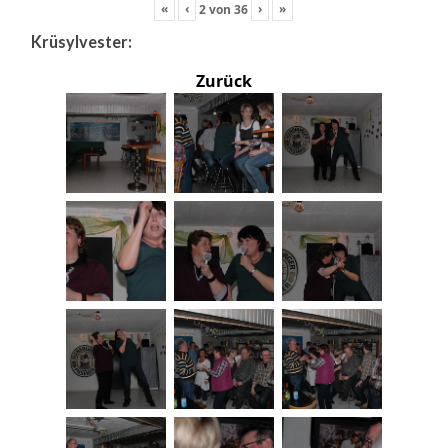
«
‹
›
»
2
von
36
Krüsylvester:
Zurück