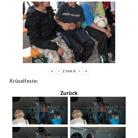
«
‹
›
»
2
von
6
Krüselfeste:
Zurück