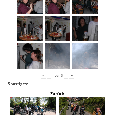
«
‹
›
»
1
von
3
Sonstiges:
Zurück