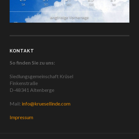
SA
SO
MO
DIE
MI
langfristige Vorhersage
KONTAKT
So finden Sie zu uns:
Siedlungsgemeinschaft Krüsel
Finkenstraße
D-48341 Altenberge
Mail:
info@kruesellinde.com
Impressum