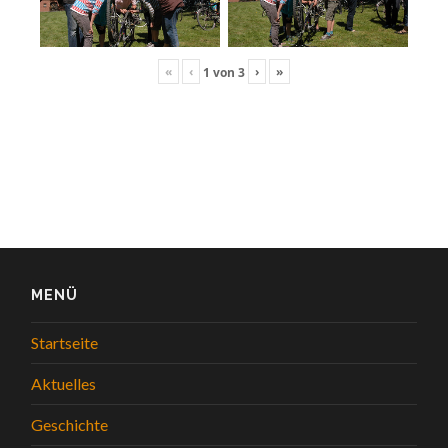
«
‹
›
»
1
von
3
MENÜ
Startseite
Aktuelles
Geschichte