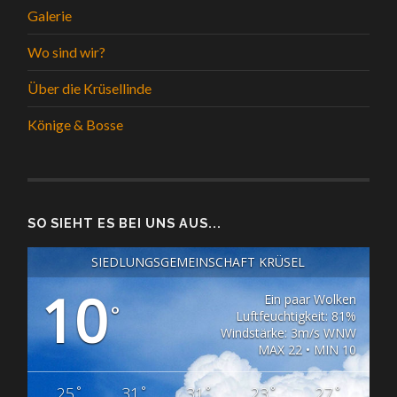
Galerie
Wo sind wir?
Über die Krüsellinde
Könige & Bosse
SO SIEHT ES BEI UNS AUS...
SIEDLUNGSGEMEINSCHAFT KRÜSEL
10
Ein paar Wolken
°
Luftfeuchtigkeit: 81%
Windstärke: 3m/s WNW
MAX 22 • MIN 10
°
°
°
°
°
25
31
31
23
27