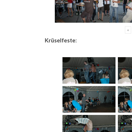
«
Krüselfeste: