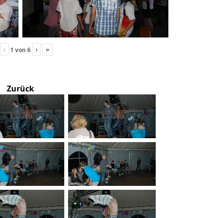
‹
›
»
1
von
6
Zurück