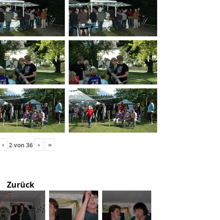
‹
›
»
2
von
36
Zurück