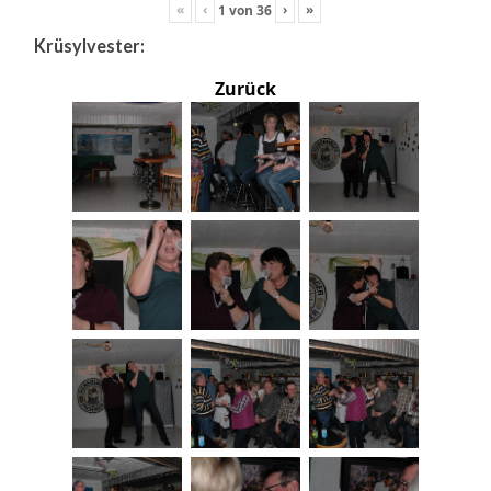
«
‹
›
»
1
von
36
Krüsylvester:
Zurück