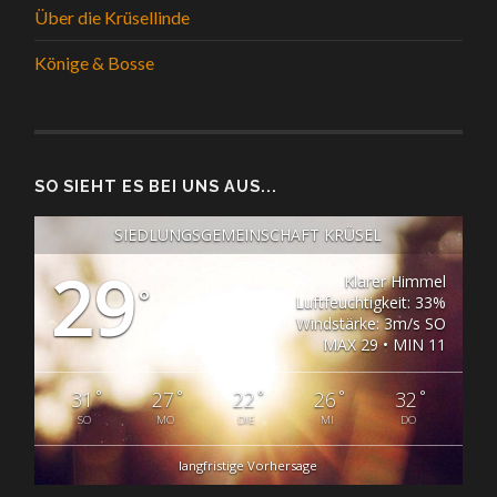
Über die Krüsellinde
Könige & Bosse
SO SIEHT ES BEI UNS AUS...
SIEDLUNGSGEMEINSCHAFT KRÜSEL
29
Klarer Himmel
°
Luftfeuchtigkeit: 33%
Windstärke: 3m/s SO
MAX 29 • MIN 11
°
°
°
°
°
31
27
22
26
32
SO
MO
DIE
MI
DO
langfristige Vorhersage