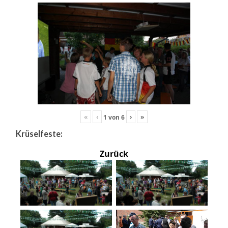
«
‹
›
»
1
von
6
Krüselfeste:
Zurück