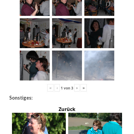
«
‹
›
»
1
von
3
Sonstiges:
Zurück