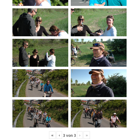
«
‹
›
»
3
von
3