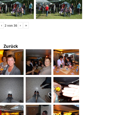
‹
›
»
2
von
36
Zurück