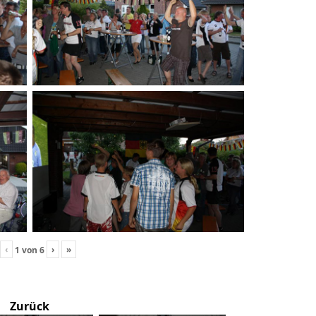
‹
›
»
1
von
6
Zurück