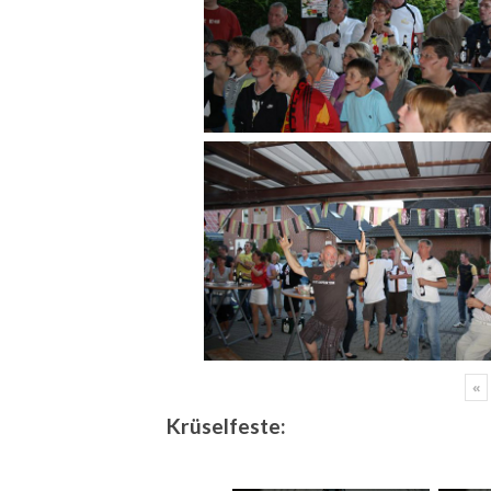
«
Krüselfeste: