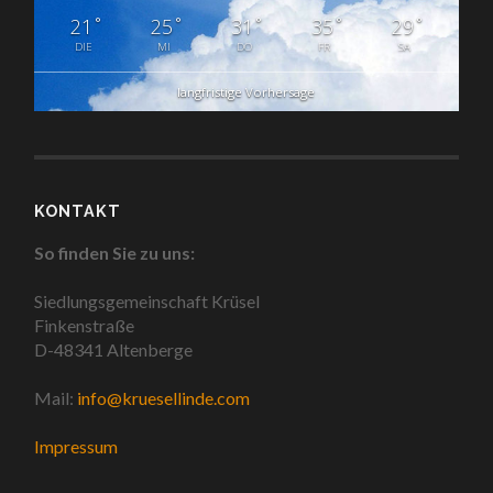
°
°
°
°
°
21
25
31
35
29
DIE
MI
DO
FR
SA
langfristige Vorhersage
KONTAKT
So finden Sie zu uns:
Siedlungsgemeinschaft Krüsel
Finkenstraße
D-48341 Altenberge
Mail:
info@kruesellinde.com
Impressum