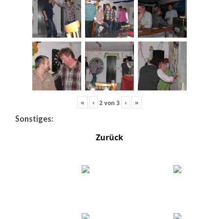
«
‹
›
»
2
von
3
Sonstiges:
Zurück