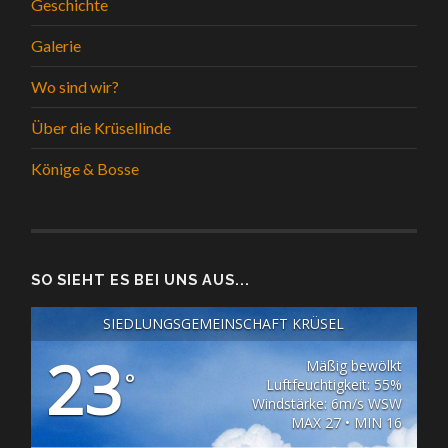
Geschichte
Galerie
Wo sind wir?
Über die Krüsellinde
Könige & Bosse
SO SIEHT ES BEI UNS AUS...
SIEDLUNGSGEMEINSCHAFT KRÜSEL
23
Mäßig bewölkt
°
Luftfeuchtigkeit: 55%
Windstärke: 6m/s WSW
MAX 27 • MIN 16