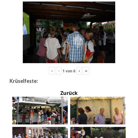
«
‹
›
»
1
von
6
Krüselfeste:
Zurück