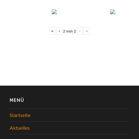
«
‹
›
»
2
von
2
MENÜ
Startseite
Aktuelles