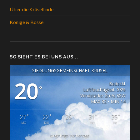
Über die Krüsellinde
Könige & Bosse
SO SIEHT ES BEI UNS AUS...
SIEDLUNGSGEMEINSCHAFT KRÜSEL
20
Bedeckt
°
Luftfeuchtigkeit: 58%
Windstärke: 2m/s SSW
MAX 32 • MIN 14
°
°
°
°
°
27
22
26
31
35
MO
DIE
MI
DO
FR
langfristige Vorhersage