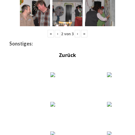
«
‹
›
»
2
von
3
Sonstiges:
Zurück