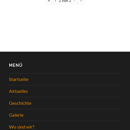
«
‹
›
»
2
von
2
MENÜ
Startseite
Aktuelles
Geschichte
Galerie
Wo sind wir?