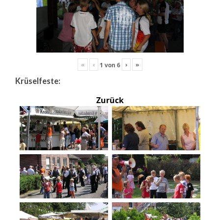
«
‹
›
»
1
von
6
Krüselfeste:
Zurück