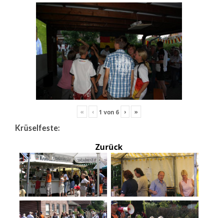
«
‹
›
»
1
von
6
Krüselfeste:
Zurück