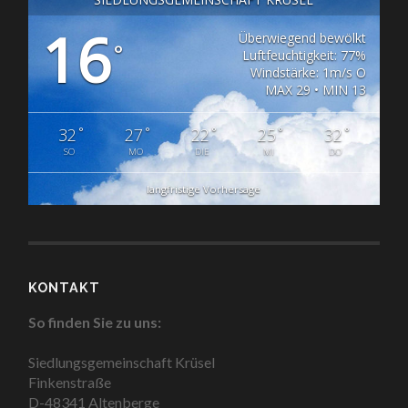
16
Überwiegend bewölkt
°
Luftfeuchtigkeit: 77%
Windstärke: 1m/s O
MAX 29 • MIN 13
°
°
°
°
°
32
27
22
25
32
SO
MO
DIE
MI
DO
langfristige Vorhersage
KONTAKT
So finden Sie zu uns:
Siedlungsgemeinschaft Krüsel
Finkenstraße
D-48341 Altenberge