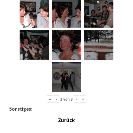
«
‹
›
»
3
von
3
Sonstiges:
Zurück