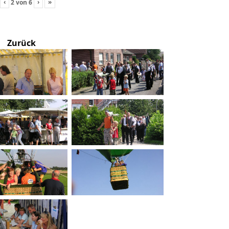
‹
›
»
2
von
6
Zurück