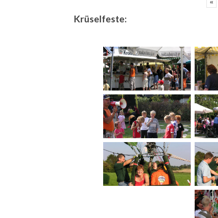
«
Krüselfeste: