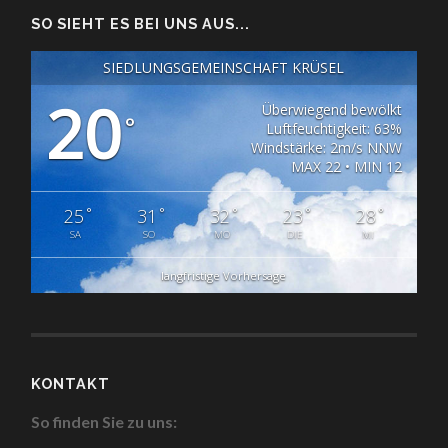
SO SIEHT ES BEI UNS AUS...
SIEDLUNGSGEMEINSCHAFT KRÜSEL
20
Überwiegend bewölkt
°
Luftfeuchtigkeit: 63%
Windstärke: 2m/s NNW
MAX 22 • MIN 12
°
°
°
°
°
25
31
32
23
28
SA
SO
MO
DIE
MI
langfristige Vorhersage
KONTAKT
So finden Sie zu uns: