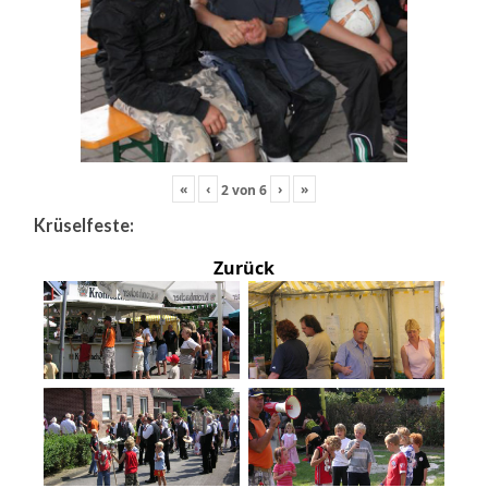
«
‹
›
»
2
von
6
Krüselfeste:
Zurück