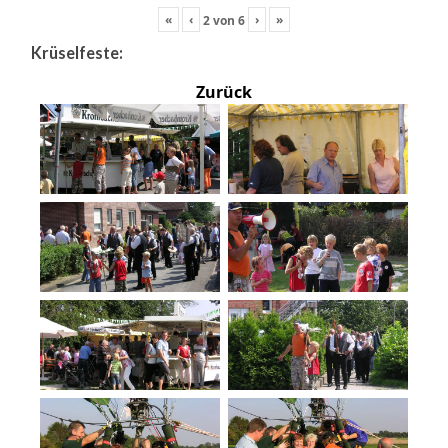
«
‹
›
»
2
von
6
Krüselfeste:
Zurück