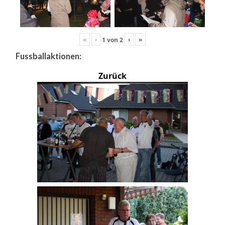
«
‹
›
»
1
von
2
Fussballaktionen:
Zurück