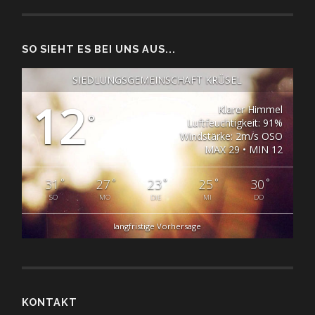
SO SIEHT ES BEI UNS AUS...
SIEDLUNGSGEMEINSCHAFT KRÜSEL
12
Klarer Himmel
°
Luftfeuchtigkeit: 91%
Windstärke: 2m/s OSO
MAX 29 • MIN 12
°
°
°
°
°
31
27
23
25
30
SO
MO
DIE
MI
DO
langfristige Vorhersage
KONTAKT