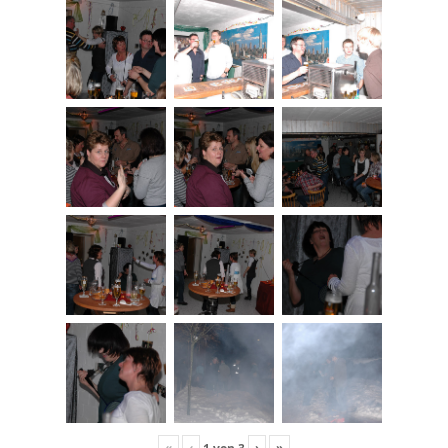
«
‹
›
»
1
von
3