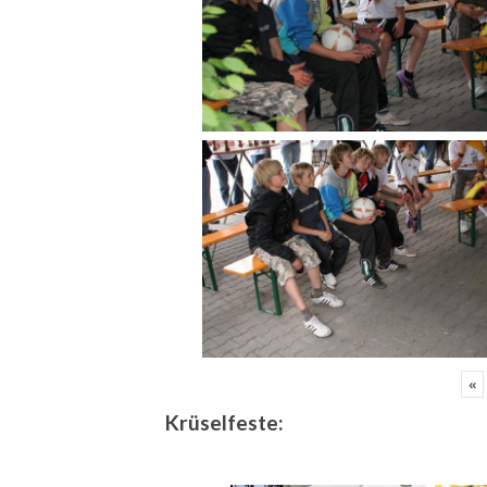
«
Krüselfeste: