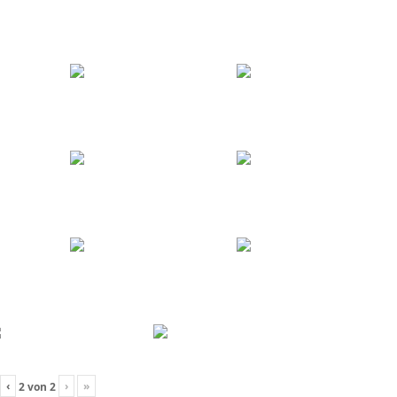
‹
›
»
2
von
2