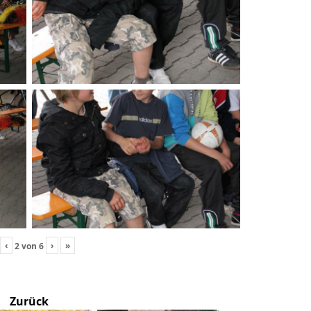
‹
›
»
2
von
6
Zurück