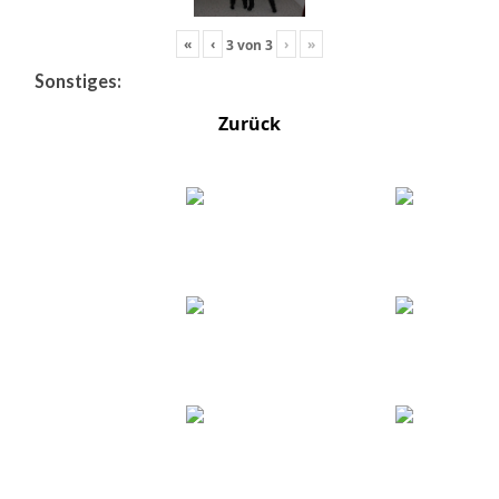
«
‹
›
»
3
von
3
Sonstiges:
Zurück