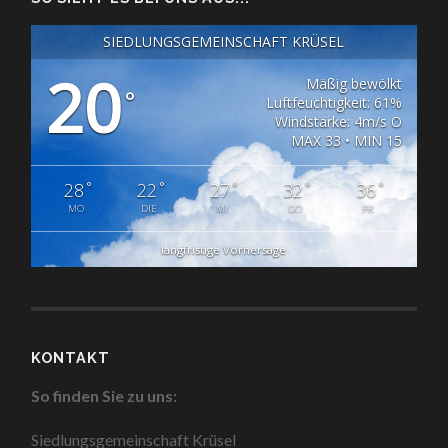
SIEDLUNGSGEMEINSCHAFT KRÜSEL
20
Mäßig bewölkt
°
Luftfeuchtigkeit: 61%
Windstärke: 4m/s O
MAX 33 • MIN 15
°
°
°
°
°
28
22
27
32
36
MO
DIE
MI
DO
FR
langfristige Vorhersage
KONTAKT
So finden Sie zu uns:
Siedlungsgemeinschaft Krüsel