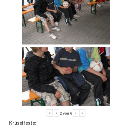
«
‹
›
»
2
von
6
Krüselfeste: