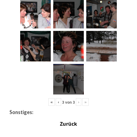
«
‹
›
»
3
von
3
Sonstiges:
Zurück