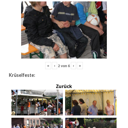
«
‹
›
»
2
von
6
Krüselfeste:
Zurück