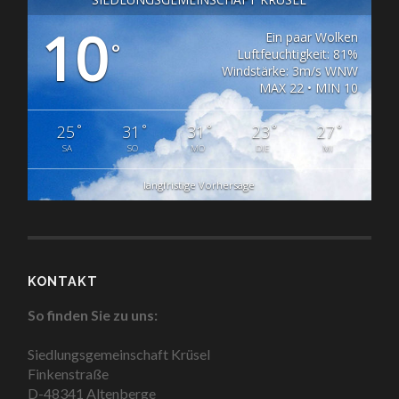
10
Ein paar Wolken
°
Luftfeuchtigkeit: 81%
Windstärke: 3m/s WNW
MAX 22 • MIN 10
°
°
°
°
°
25
31
31
23
27
SA
SO
MO
DIE
MI
langfristige Vorhersage
KONTAKT
So finden Sie zu uns:
Siedlungsgemeinschaft Krüsel
Finkenstraße
D-48341 Altenberge