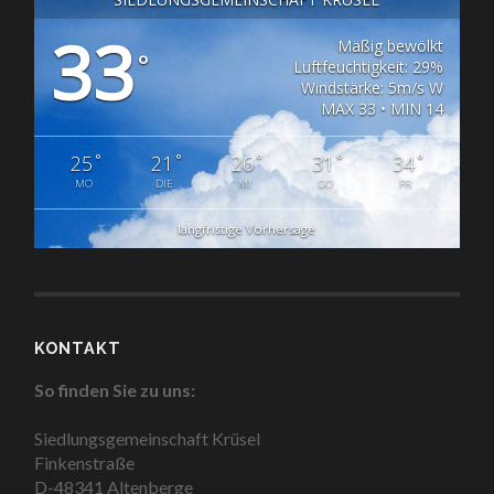
33
Mäßig bewölkt
°
Luftfeuchtigkeit: 29%
Windstärke: 5m/s W
MAX 33 • MIN 14
°
°
°
°
°
25
21
26
31
34
MO
DIE
MI
DO
FR
langfristige Vorhersage
KONTAKT
So finden Sie zu uns:
Siedlungsgemeinschaft Krüsel
Finkenstraße
D-48341 Altenberge