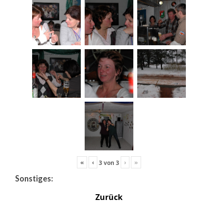
«
‹
›
»
3
von
3
Sonstiges:
Zurück