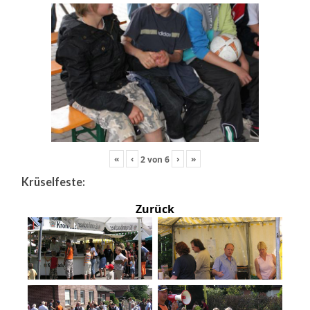
«
‹
›
»
2
von
6
Krüselfeste:
Zurück