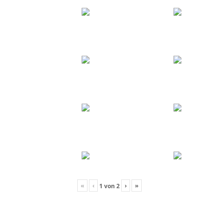
«
‹
›
»
1
von
2