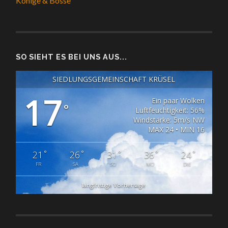
Könige & Bosse
SO SIEHT ES BEI UNS AUS...
SIEDLUNGSGEMEINSCHAFT KRÜSEL
17
Ein paar Wolken
°
Luftfeuchtigkeit: 56%
Windstärke: 5m/s NW
MAX 24 • MIN 16
°
°
°
°
°
21
26
31
36
24
FR
SA
SO
MO
DIE
langfristige Vorhersage