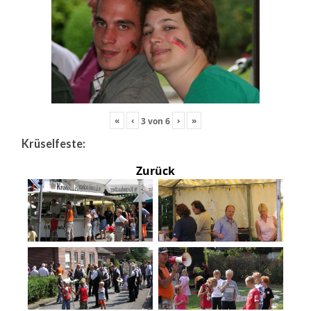
«
‹
›
»
3
von
6
Krüselfeste:
Zurück