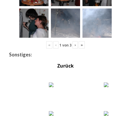
«
‹
›
»
1
von
3
Sonstiges:
Zurück