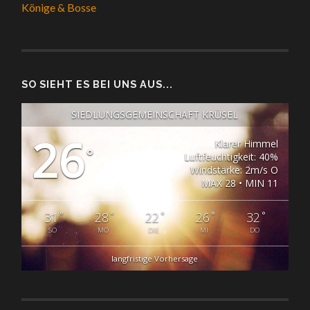
Könige & Bosse
SO SIEHT ES BEI UNS AUS...
SIEDLUNGSGEMEINSCHAFT KRÜSEL
26
Klarer Himmel
°
Luftfeuchtigkeit: 40%
Windstärke: 2m/s O
MAX 28 • MIN 11
°
°
°
°
°
31
28
22
26
32
SO
MO
DIE
MI
DO
langfristige Vorhersage