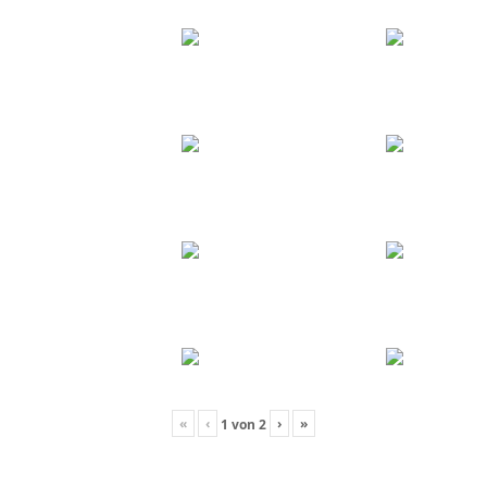
«
‹
›
»
1
von
2