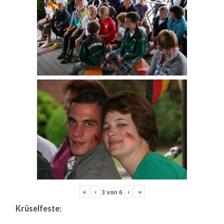
«
‹
›
»
3
von
6
Krüselfeste: