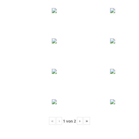
«
‹
›
»
1
von
2