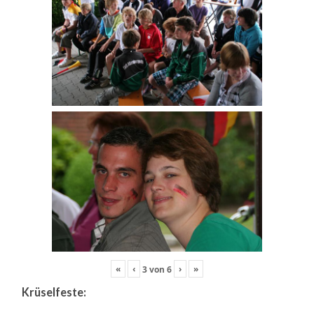
«
‹
›
»
3
von
6
Krüselfeste: