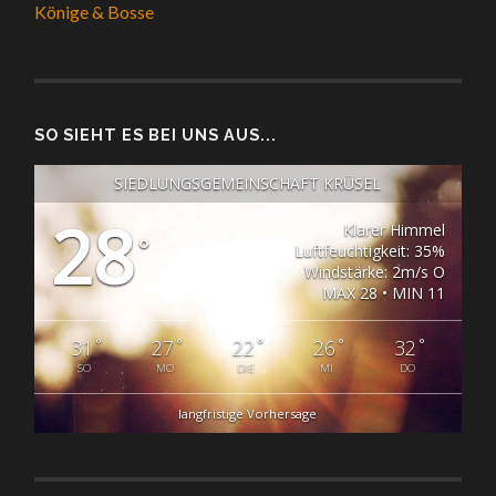
Könige & Bosse
SO SIEHT ES BEI UNS AUS...
SIEDLUNGSGEMEINSCHAFT KRÜSEL
28
Klarer Himmel
°
Luftfeuchtigkeit: 35%
Windstärke: 2m/s O
MAX 28 • MIN 11
°
°
°
°
°
31
27
22
26
32
SO
MO
DIE
MI
DO
langfristige Vorhersage