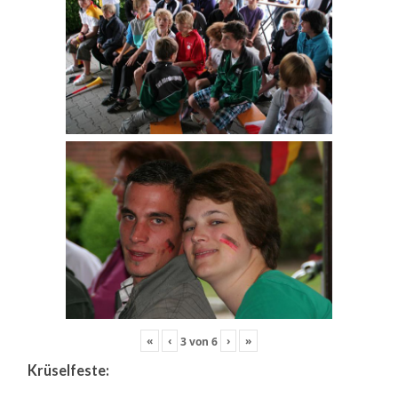
«
‹
›
»
3
von
6
Krüselfeste: