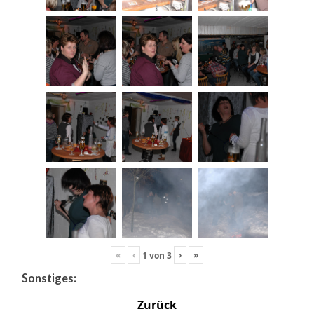
«
‹
›
»
1
von
3
Sonstiges:
Zurück