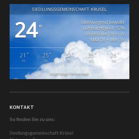
SIEDLUNGSGEMEINSCHAFT KRÜSEL
24
Überwiegend bewölkt
°
Luftfeuchtigkeit: 52%
Windstärke: 5m/s W
MAX 26 • MIN 16
°
°
°
°
°
21
25
32
35
26
FR
SA
SO
MO
DIE
langfristige Vorhersage
KONTAKT
So finden Sie zu uns:
Siedlungsgemeinschaft Krüsel