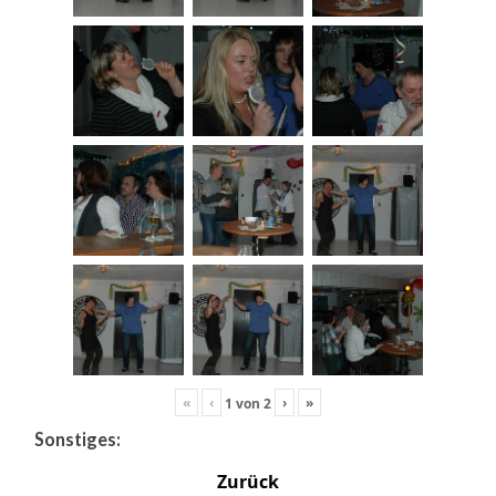
«
‹
›
»
1
von
2
Sonstiges:
Zurück