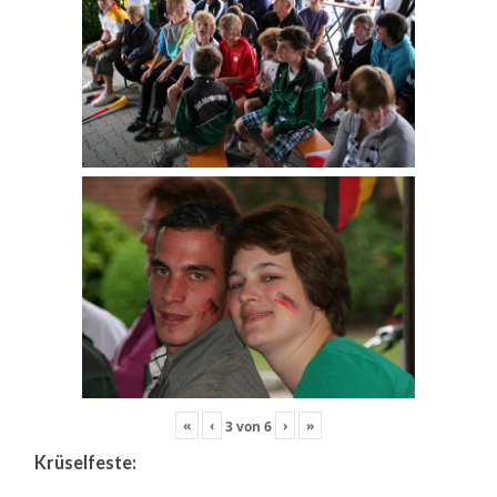
«
‹
›
»
3
von
6
Krüselfeste: