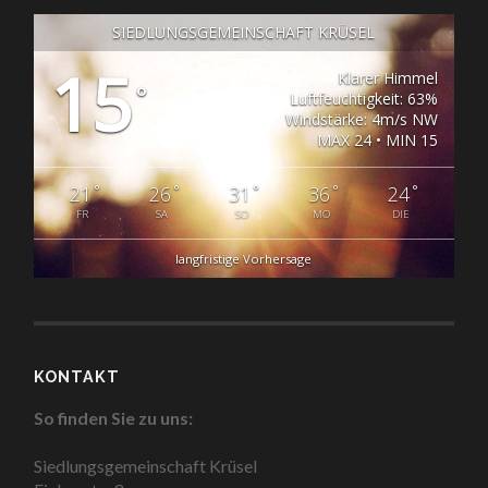
SIEDLUNGSGEMEINSCHAFT KRÜSEL
15
Klarer Himmel
°
Luftfeuchtigkeit: 63%
Windstärke: 4m/s NW
MAX 24 • MIN 15
°
°
°
°
°
21
26
31
36
24
FR
SA
SO
MO
DIE
langfristige Vorhersage
KONTAKT
So finden Sie zu uns:
Siedlungsgemeinschaft Krüsel