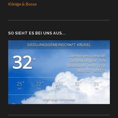
Könige & Bosse
SO SIEHT ES BEI UNS AUS...
SIEDLUNGSGEMEINSCHAFT KRÜSEL
32
Überwiegend bewölkt
°
Luftfeuchtigkeit: 30%
Windstärke: 4m/s WSW
MAX 32 • MIN 14
°
°
°
°
°
25
22
27
32
35
MO
DIE
MI
DO
FR
langfristige Vorhersage