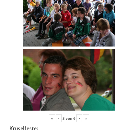
«
‹
›
»
3
von
6
Krüselfeste: