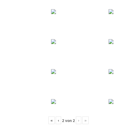
«
‹
›
»
2
von
2