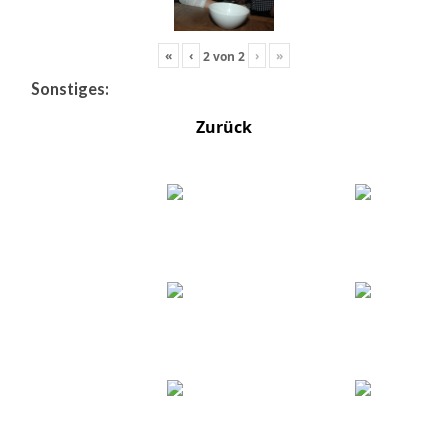
«
‹
›
»
2
von
2
Sonstiges:
Zurück