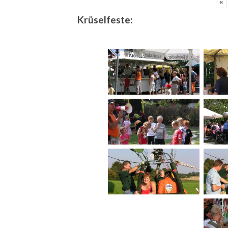
«
Krüselfeste: