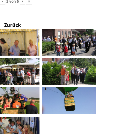
‹
›
»
3
von
6
Zurück