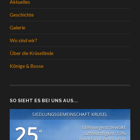
Aktuelles
Geschichte
Galerie
Wo sind wir?
Über die Krüsellinde
Könige & Bosse
SO SIEHT ES BEI UNS AUS...
SIEDLUNGSGEMEINSCHAFT KRÜSEL
25
Überwiegend bewölkt
°
Luftfeuchtigkeit: 53%
Windstärke: 6m/s WSW