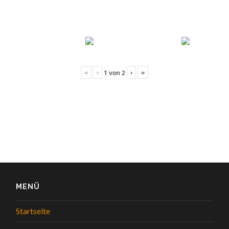
«
‹
›
»
1
von
2
MENÜ
Startseite