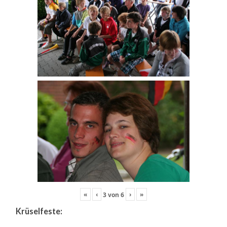
«
‹
›
»
3
von
6
Krüselfeste: