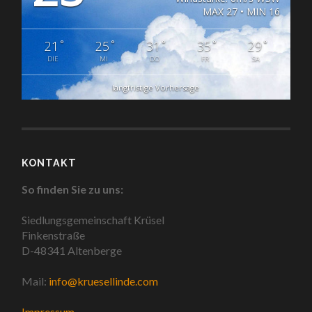
MAX 27 • MIN 16
°
°
°
°
°
21
25
31
35
29
DIE
MI
DO
FR
SA
langfristige Vorhersage
KONTAKT
So finden Sie zu uns:
Siedlungsgemeinschaft Krüsel
Finkenstraße
D-48341 Altenberge
Mail:
info@kruesellinde.com
Impressum