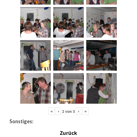
«
‹
›
»
2
von
3
Sonstiges:
Zurück