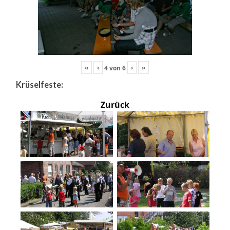
«
‹
›
»
4
von
6
Krüselfeste:
Zurück