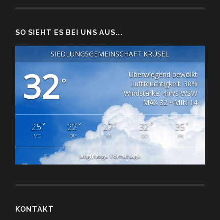
SO SIEHT ES BEI UNS AUS...
SIEDLUNGSGEMEINSCHAFT KRÜSEL
32
Überwiegend bewölkt
°
Luftfeuchtigkeit: 30%
Windstärke: 4m/s WSW
MAX 32 • MIN 14
°
°
°
°
°
25
22
27
32
35
MO
DIE
MI
DO
FR
langfristige Vorhersage
KONTAKT