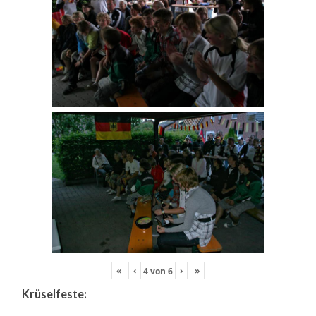
«
‹
›
»
4
von
6
Krüselfeste: