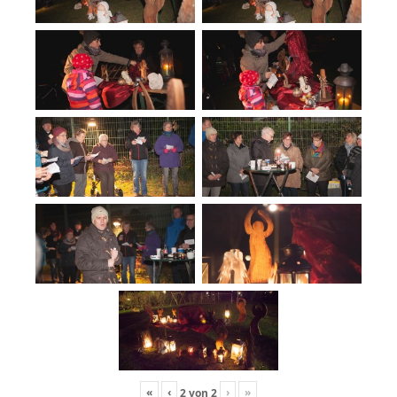
«
‹
›
»
2
von
2