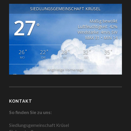
SIEDLUNGSGEMEINSCHAFT KRÜSEL
27
Mäßig bewölkt
°
Luftfeuchtigkeit: 42%
Windstärke: 4m/s SW
MAX 31 • MIN 14
°
°
°
°
°
26
22
28
32
35
MO
DIE
MI
DO
FR
langfristige Vorhersage
KONTAKT
So finden Sie zu uns:
Siedlungsgemeinschaft Krüsel