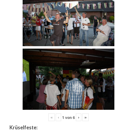
«
‹
›
»
1
von
6
Krüselfeste: