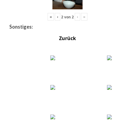
«
‹
›
»
2
von
2
Sonstiges:
Zurück