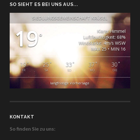
SO SIEHT ES BEI UNS AUS...
SIEDLUNGSGEMEINSCHAFT KRÜSEL
19
Klarer Himmel
°
Luftfeuchtigkeit: 68%
Windstärke: 4m/s WSW
MAX 25 • MIN 16
°
°
°
°
°
19
25
33
37
30
FR
SA
SO
MO
DIE
langfristige Vorhersage
KONTAKT
So finden Sie zu uns: