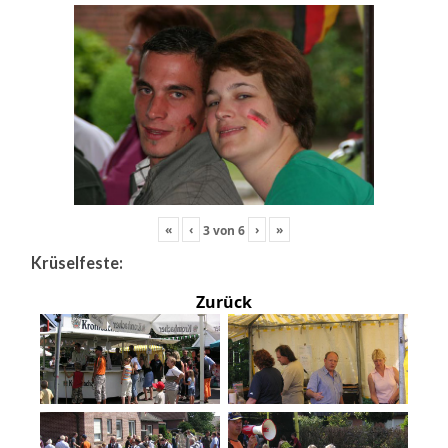
«
‹
›
»
3
von
6
Krüselfeste:
Zurück