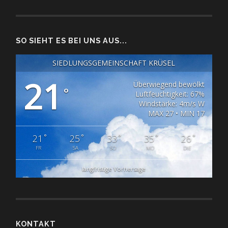
SO SIEHT ES BEI UNS AUS...
SIEDLUNGSGEMEINSCHAFT KRÜSEL
21
Überwiegend bewölkt
°
Luftfeuchtigkeit: 67%
Windstärke: 4m/s W
MAX 27 • MIN 17
°
°
°
°
°
21
25
33
35
26
FR
SA
SO
MO
DIE
langfristige Vorhersage
KONTAKT