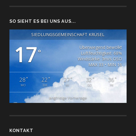
SO SIEHT ES BEI UNS AUS...
SIEDLUNGSGEMEINSCHAFT KRÜSEL
17
Überwiegend bewölkt
°
Luftfeuchtigkeit: 68%
Windstärke: 3m/s OSO
MAX 33 • MIN 16
°
°
°
°
°
28
22
27
32
36
MO
DIE
MI
DO
FR
langfristige Vorhersage
KONTAKT