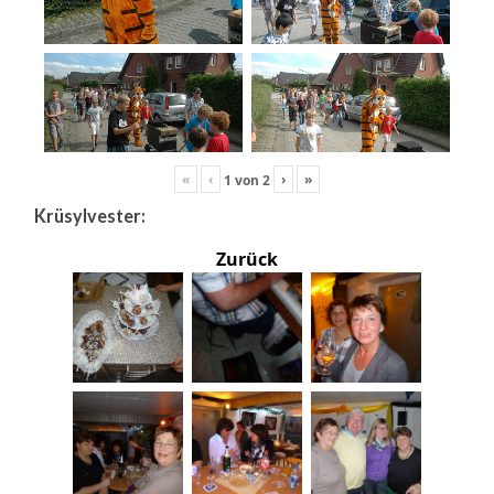
«
‹
›
»
1
von
2
Krüsylvester:
Zurück