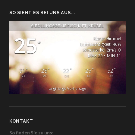
SO SIEHT ES BEI UNS AUS...
SIEDLUNGSGEMEINSCHAFT KRÜSEL
25
Klarer Himmel
°
Luftfeuchtigkeit: 46%
Windstärke: 2m/s O
MAX 29 • MIN 11
°
°
°
°
°
31
28
22
26
32
SO
MO
DIE
MI
DO
langfristige Vorhersage
KONTAKT
So finden Sie zu uns: