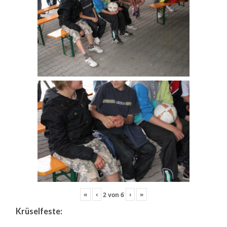
«
‹
›
»
2
von
6
Krüselfeste: