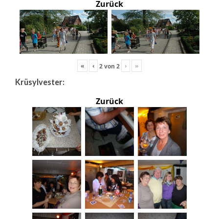
Zurück
«
‹
›
»
2
von
2
Krüsylvester:
Zurück