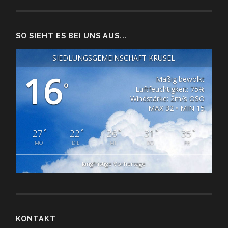
SO SIEHT ES BEI UNS AUS...
SIEDLUNGSGEMEINSCHAFT KRÜSEL
16
Mäßig bewölkt
°
Luftfeuchtigkeit: 75%
Windstärke: 2m/s OSO
MAX 32 • MIN 15
°
°
°
°
°
27
22
26
31
35
MO
DIE
MI
DO
FR
langfristige Vorhersage
KONTAKT