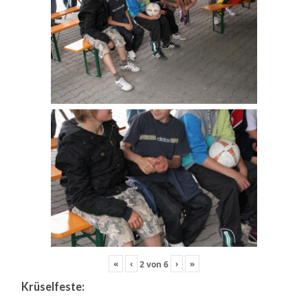
«
‹
›
»
2
von
6
Krüselfeste: