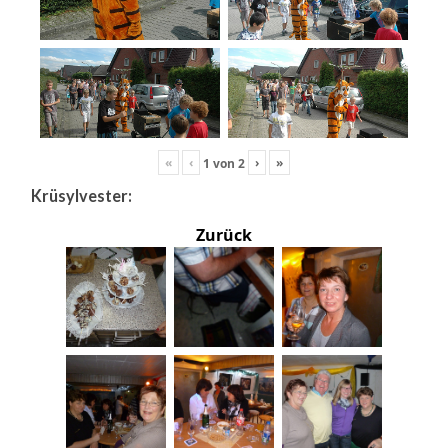
«
‹
›
»
1
von
2
Krüsylvester:
Zurück