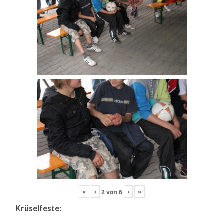
«
‹
›
»
2
von
6
Krüselfeste: