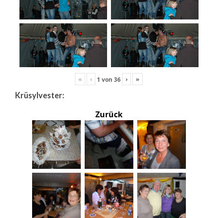
«
‹
›
»
1
von
36
Krüsylvester:
Zurück