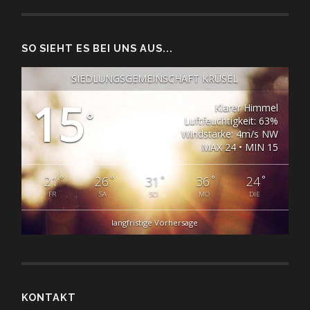
SO SIEHT ES BEI UNS AUS...
SIEDLUNGSGEMEINSCHAFT KRÜSEL
15
Klarer Himmel
°
Luftfeuchtigkeit: 63%
Windstärke: 4m/s NW
MAX 24 • MIN 15
°
°
°
°
°
21
26
31
36
24
FR
SA
SO
MO
DIE
langfristige Vorhersage
KONTAKT