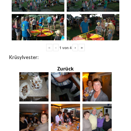
«
‹
›
»
1
von
4
Krüsylvester:
Zurück