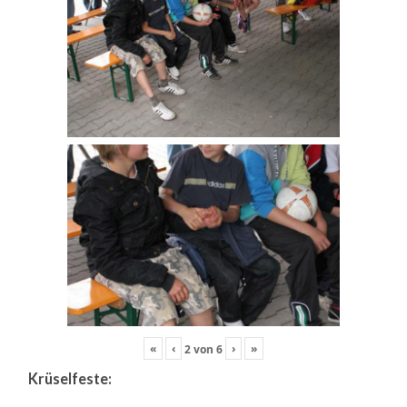
«
‹
›
»
2
von
6
Krüselfeste: