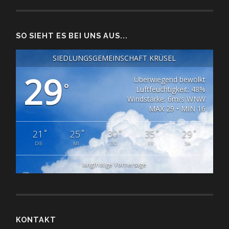
SO SIEHT ES BEI UNS AUS...
SIEDLUNGSGEMEINSCHAFT KRÜSEL
29
Überwiegend bewölkt
°
Luftfeuchtigkeit: 48%
Windstärke: 6m/s WNW
MAX 29 • MIN 16
°
°
°
°
°
21
25
30
35
29
DIE
MI
DO
FR
SA
langfristige Vorhersage
KONTAKT