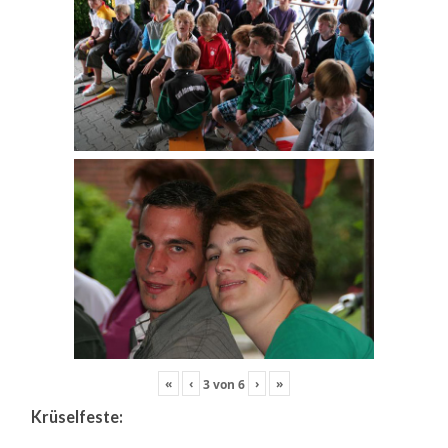
«
‹
›
»
3
von
6
Krüselfeste: