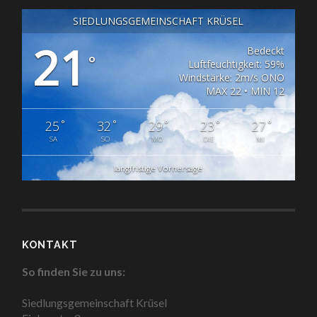
SIEDLUNGSGEMEINSCHAFT KRÜSEL
21
Bedeckt
°
Luftfeuchtigkeit: 59%
Windstärke: 2m/s ONO
MAX 22 • MIN 12
°
°
°
°
°
25
32
29
23
27
SA
SO
MO
DIE
MI
langfristige Vorhersage
KONTAKT
So finden Sie zu uns:
Siedlungsgemeinschaft Krüsel