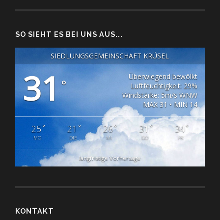
SO SIEHT ES BEI UNS AUS...
SIEDLUNGSGEMEINSCHAFT KRÜSEL
31
Überwiegend bewölkt
°
Luftfeuchtigkeit: 29%
Windstärke: 5m/s WNW
MAX 31 • MIN 14
°
°
°
°
°
25
21
26
31
34
MO
DIE
MI
DO
FR
langfristige Vorhersage
KONTAKT