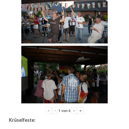
«
‹
›
»
1
von
6
Krüselfeste: