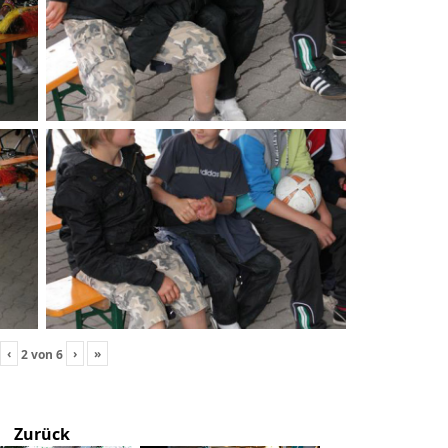
‹
›
»
2
von
6
Zurück