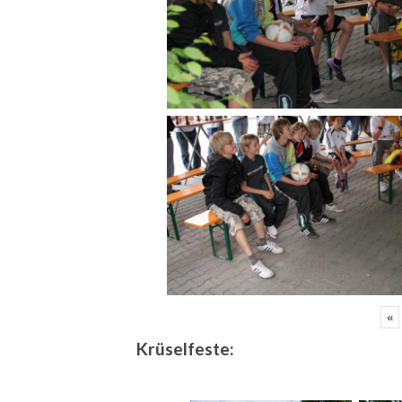
«
Krüselfeste: