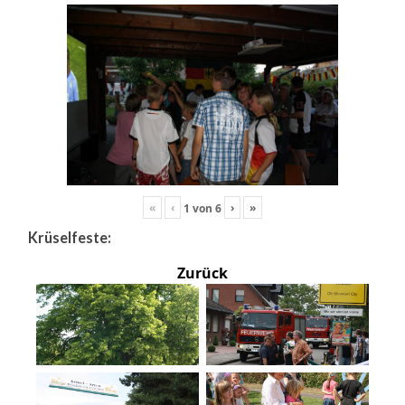
«
‹
›
»
1
von
6
Krüselfeste:
Zurück