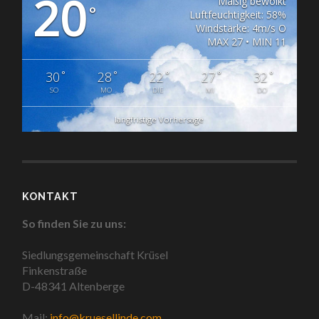
20
Mäßig bewölkt
°
Luftfeuchtigkeit: 58%
Windstärke: 4m/s O
MAX 27 • MIN 11
°
°
°
°
°
30
28
22
27
32
SO
MO
DIE
MI
DO
langfristige Vorhersage
KONTAKT
So finden Sie zu uns:
Siedlungsgemeinschaft Krüsel
Finkenstraße
D-48341 Altenberge
Mail:
info@kruesellinde.com