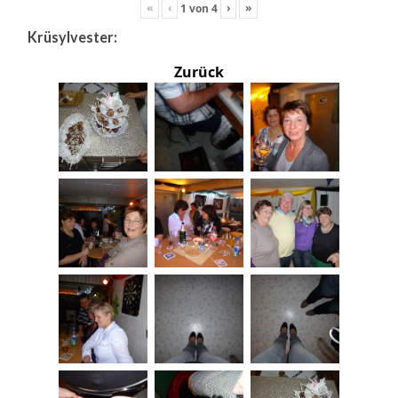
«
‹
›
»
1
von
4
Krüsylvester:
Zurück