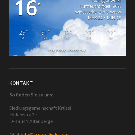
16
Mäßig bewölkt
°
Luftfeuchtigkeit: 80%
Windstärke: 2m/s WNW
MAX 22 • MIN 13
°
°
°
°
°
25
31
31
23
27
SA
SO
MO
DIE
MI
langfristige Vorhersage
KONTAKT
So finden Sie zu uns:
Siedlungsgemeinschaft Krüsel
Finkenstraße
D-48341 Altenberge
Mail:
info@kruesellinde.com