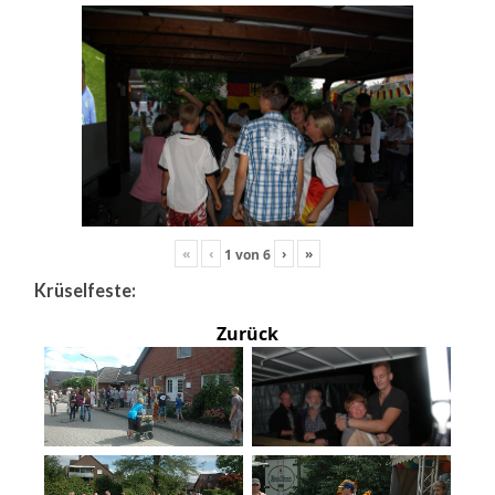
«
‹
›
»
1
von
6
Krüselfeste:
Zurück