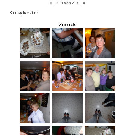
«
‹
›
»
1
von
2
Krüsylvester:
Zurück