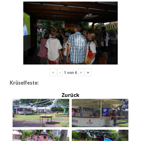
«
‹
›
»
1
von
6
Krüselfeste:
Zurück