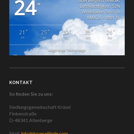
24
Überwiegend bewölkt
°
Luftfeuchtigkeit: 52%
Windstärke: 5m/s W
MAX 26 • MIN 16
°
°
°
°
°
21
25
32
35
26
FR
SA
SO
MO
DIE
langfristige Vorhersage
KONTAKT
So finden Sie zu uns:
Siedlungsgemeinschaft Krüsel
Finkenstraße
D-48341 Altenberge
Mail:
info@kruesellinde.com