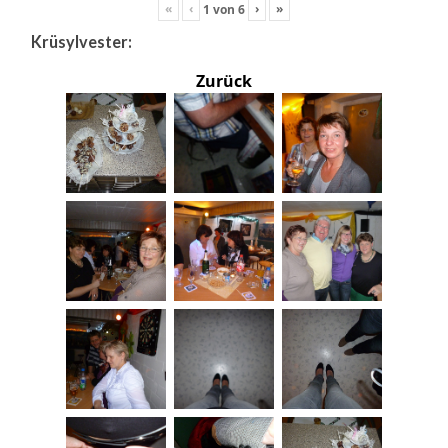
«
‹
›
»
1
von
6
Krüsylvester:
Zurück