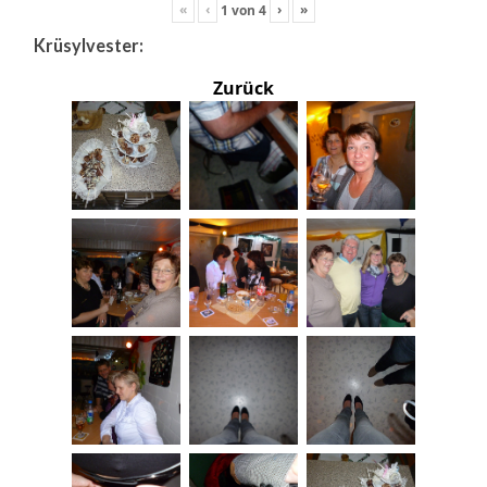
«
‹
›
»
1
von
4
Krüsylvester:
Zurück