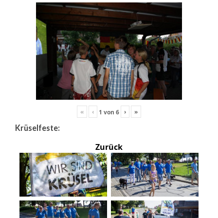
«
‹
›
»
1
von
6
Krüselfeste:
Zurück