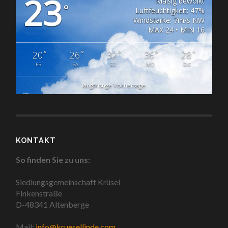
23
Mäßig bewölkt
°
Luftfeuchtigkeit: 47%
Windstärke: 7m/s NW
MAX 24 • MIN 16
°
°
°
°
°
20
26
32
36
28
FR
SA
SO
MO
DIE
langfristige Vorhersage
KONTAKT
So finden Sie zu uns:
Siedlungsgemeinschaft Krüsel
Finkenstraße
D-48341 Altenberge
Mail:
info@kruesellinde.com