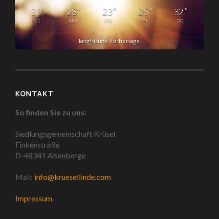
°
°
°
°
°
31
28
23
26
32
SO
MO
DIE
MI
DO
langfristige Vorhersage
KONTAKT
So finden Sie zu uns:
Siedlungsgemeinschaft Krüsel
Finkenstraße
D-48341 Altenberge
Mail:
info@kruesellinde.com
Impressum