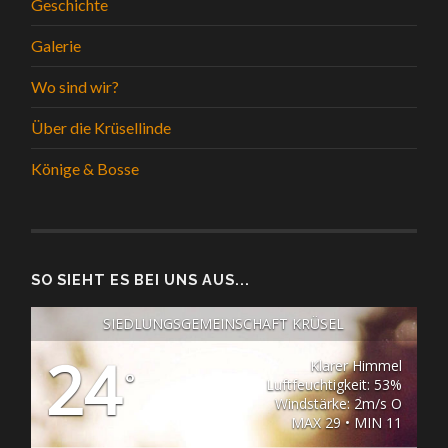
Geschichte
Galerie
Wo sind wir?
Über die Krüsellinde
Könige & Bosse
SO SIEHT ES BEI UNS AUS...
SIEDLUNGSGEMEINSCHAFT KRÜSEL
24
Klarer Himmel
°
Luftfeuchtigkeit: 53%
Windstärke: 2m/s O
MAX 29 • MIN 11