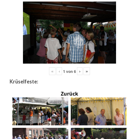
«
‹
›
»
1
von
6
Krüselfeste:
Zurück