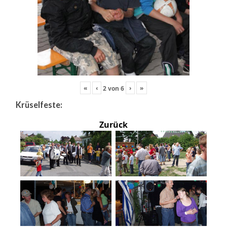
«
‹
›
»
2
von
6
Krüselfeste:
Zurück