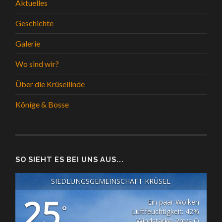
Aktuelles
Geschichte
Galerie
Wo sind wir?
Über die Krüsellinde
Könige & Bosse
SO SIEHT ES BEI UNS AUS...
SIEDLUNGSGEMEINSCHAFT KRÜSEL
25
Ein paar Wolken
°
Luftfeuchtigkeit: 42%
Windstärke: 2m/s O