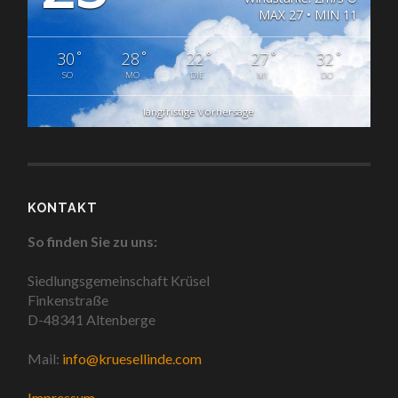
MAX 27 • MIN 11
°
°
°
°
°
30
28
22
27
32
SO
MO
DIE
MI
DO
langfristige Vorhersage
KONTAKT
So finden Sie zu uns:
Siedlungsgemeinschaft Krüsel
Finkenstraße
D-48341 Altenberge
Mail:
info@kruesellinde.com
Impressum