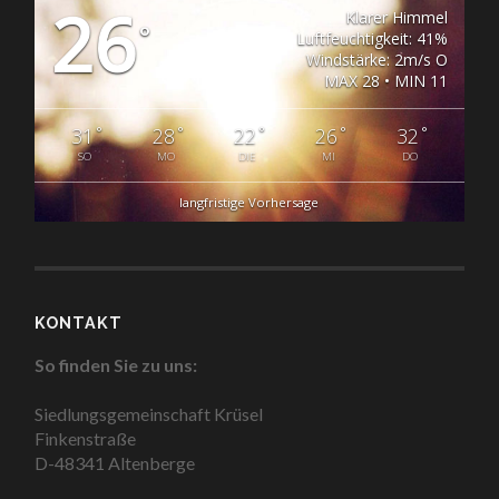
26
Klarer Himmel
°
Luftfeuchtigkeit: 41%
Windstärke: 2m/s O
MAX 28 • MIN 11
°
°
°
°
°
31
28
22
26
32
SO
MO
DIE
MI
DO
langfristige Vorhersage
KONTAKT
So finden Sie zu uns:
Siedlungsgemeinschaft Krüsel
Finkenstraße
D-48341 Altenberge