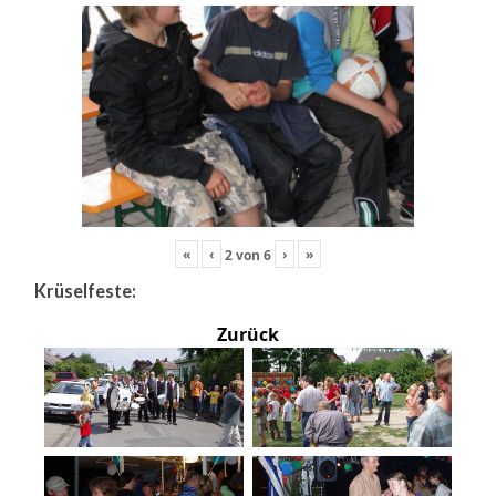
«
‹
›
»
2
von
6
Krüselfeste:
Zurück