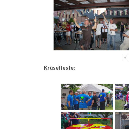
«
Krüselfeste: