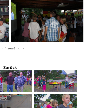
‹
›
»
1
von
6
Zurück