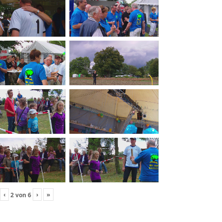
‹
›
»
2
von
6