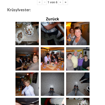
«
‹
›
»
1
von
6
Krüsylvester:
Zurück