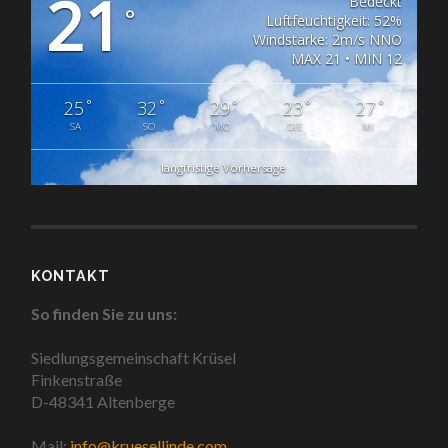
21
Bedeckt
°
Luftfeuchtigkeit: 52%
Windstärke: 2m/s NNO
MAX 21 • MIN 12
°
°
°
°
°
25
32
29
23
27
SA
SO
MO
DIE
MI
langfristige Vorhersage
KONTAKT
So finden Sie zu uns:
Siedlungsgemeinschaft Krüsel
Finkenstraße
D-48341 Altenberge
Mail:
info@kruesellinde.com