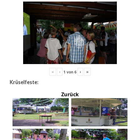
«
‹
›
»
1
von
6
Krüselfeste:
Zurück