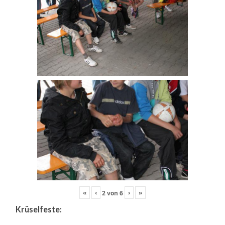
«
‹
›
»
2
von
6
Krüselfeste: