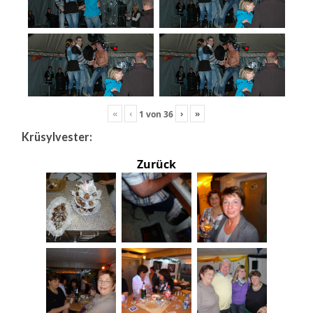
«
‹
›
»
1
von
36
Krüsylvester:
Zurück