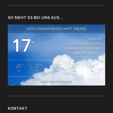
SO SIEHT ES BEI UNS AUS...
SIEDLUNGSGEMEINSCHAFT KRÜSEL
17
Bedeckt
°
Luftfeuchtigkeit: 70%
Windstärke: 1m/s ONO
MAX 22 • MIN 12
°
°
°
°
°
25
32
27
22
25
SA
SO
MO
DIE
MI
langfristige Vorhersage
KONTAKT