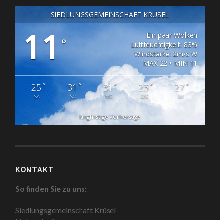
SIEDLUNGSGEMEINSCHAFT KRÜSEL
11
Ein paar Wolken
°
Luftfeuchtigkeit: 83%
Windstärke: 2m/s W
MAX 22 • MIN 11
°
°
°
°
°
25
31
31
23
27
SA
SO
MO
DIE
MI
langfristige Vorhersage
KONTAKT
So finden Sie zu uns:
Siedlungsgemeinschaft Krüsel