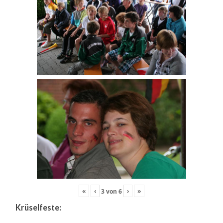
«
‹
›
»
3
von
6
Krüselfeste: