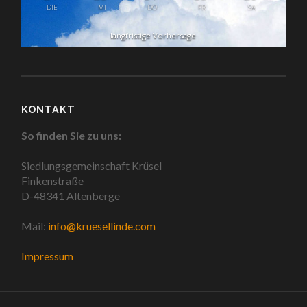
DIE
MI
DO
FR
SA
langfristige Vorhersage
KONTAKT
So finden Sie zu uns:
Siedlungsgemeinschaft Krüsel
Finkenstraße
D-48341 Altenberge
Mail:
info@kruesellinde.com
Impressum