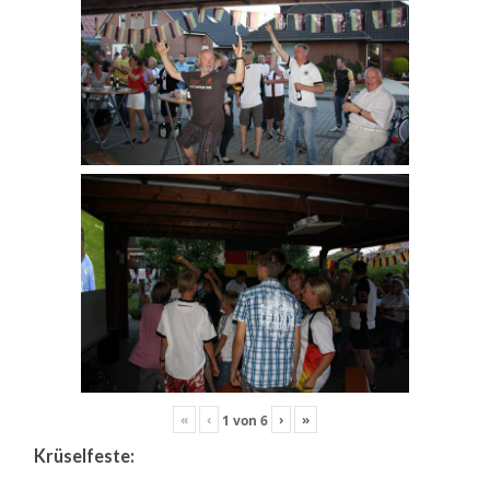
«
‹
›
»
1
von
6
Krüselfeste: