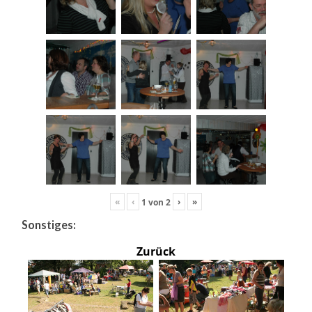
«
‹
›
»
1
von
2
Sonstiges:
Zurück