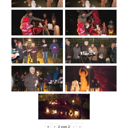
«
‹
›
»
2
von
2