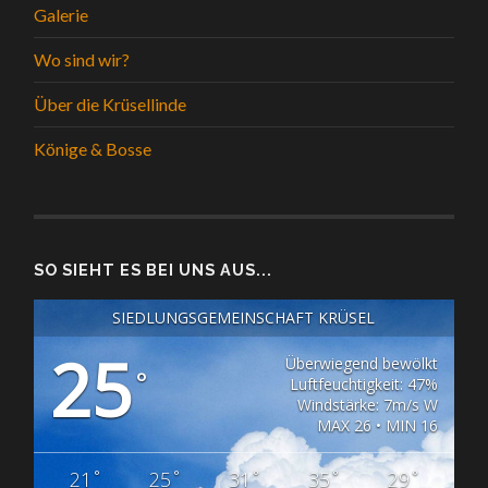
Galerie
Wo sind wir?
Über die Krüsellinde
Könige & Bosse
SO SIEHT ES BEI UNS AUS...
SIEDLUNGSGEMEINSCHAFT KRÜSEL
25
Überwiegend bewölkt
°
Luftfeuchtigkeit: 47%
Windstärke: 7m/s W
MAX 26 • MIN 16
°
°
°
°
°
21
25
31
35
29