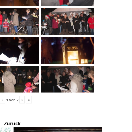
‹
›
»
1
von
2
Zurück