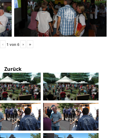
‹
›
»
1
von
6
Zurück