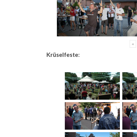
«
Krüselfeste: